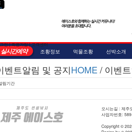
그인
|
회원가입
|
고객센터
실시간예약
조황정보
먹물조황
선박소개
이벤트알림 및 공지
HOME
/ 이벤트
알림기간
오시는길 : 제주
사업자번호: 589-0
Copyright © 20